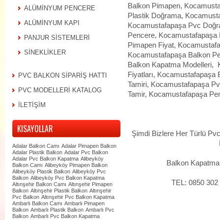
Balkon Pimapen, Kocamust
ALÜMİNYUM PENCERE
Plastik Doğrama, Kocamustaf
ALÜMİNYUM KAPI
Kocamustafapaşa Pvc Doğra
Pencere, Kocamustafapaşa
PANJUR SİSTEMLERİ
Pimapen Fiyat, Kocamustafa
SİNEKLİKLER
Kocamustafapaşa Balkon Pe
Balkon Kapatma Modelleri,
Fiyatları, Kocamustafapaş
PVC BALKON SİPARİŞ HATTI
Tamiri, Kocamustafapaşa P
PVC MODELLERİ KATALOG
Tamir, Kocamustafapaşa Pen
İLETİŞİM
KISAYOLLAR
Şimdi Bizlere Her Türlü P
Adalar Balkon Camı
Adalar Pimapen Balkon
Adalar Plastik Balkon
Adalar Pvc Balkon
Adalar Pvc Balkon Kapatma
Alibeyköy
Balkon Kapatma S
Balkon Camı
Alibeyköy Pimapen Balkon
Alibeyköy Plastik Balkon
Alibeyköy Pvc
Balkon
Alibeyköy Pvc Balkon Kapatma
TEL: 0850 302
Altınşehir Balkon Camı
Altınşehir Pimapen
Balkon
Altınşehir Plastik Balkon
Altınşehir
Pvc Balkon
Altınşehir Pvc Balkon Kapatma
Ambarlı Balkon Camı
Ambarlı Pimapen
Balkon
Ambarlı Plastik Balkon
Ambarlı Pvc
Balkon
Ambarlı Pvc Balkon Kapatma