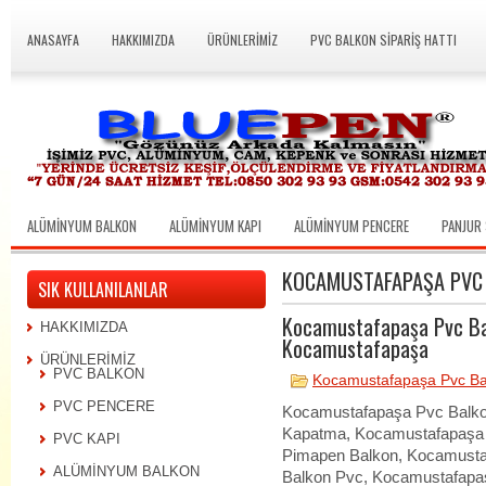
ANASAYFA
HAKKIMIZDA
ÜRÜNLERİMİZ
PVC BALKON SİPARİŞ HATTI
ALÜMİNYUM BALKON
ALÜMİNYUM KAPI
ALÜMİNYUM PENCERE
PANJUR 
KOCAMUSTAFAPAŞA PVC
SIK KULLANILANLAR
Kocamustafapaşa Pvc Ba
HAKKIMIZDA
Kocamustafapaşa
ÜRÜNLERİMİZ
PVC BALKON
Kocamustafapaşa Pvc Ba
PVC PENCERE
Kocamustafapaşa Pvc Balko
Kapatma, Kocamustafapaşa 
PVC KAPI
Pimapen Balkon, Kocamusta
ALÜMİNYUM BALKON
Balkon Pvc, Kocamustafapa