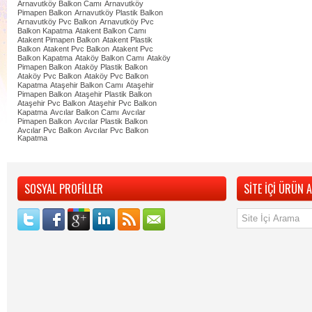
Arnavutköy Balkon Camı
Arnavutköy
Pimapen Balkon
Arnavutköy Plastik Balkon
Arnavutköy Pvc Balkon
Arnavutköy Pvc
Balkon Kapatma
Atakent Balkon Camı
Atakent Pimapen Balkon
Atakent Plastik
Balkon
Atakent Pvc Balkon
Atakent Pvc
Balkon Kapatma
Ataköy Balkon Camı
Ataköy
Pimapen Balkon
Ataköy Plastik Balkon
Ataköy Pvc Balkon
Ataköy Pvc Balkon
Kapatma
Ataşehir Balkon Camı
Ataşehir
Pimapen Balkon
Ataşehir Plastik Balkon
Ataşehir Pvc Balkon
Ataşehir Pvc Balkon
Kapatma
Avcılar Balkon Camı
Avcılar
Pimapen Balkon
Avcılar Plastik Balkon
Avcılar Pvc Balkon
Avcılar Pvc Balkon
Kapatma
SOSYAL PROFİLLER
SİTE İÇİ ÜRÜN