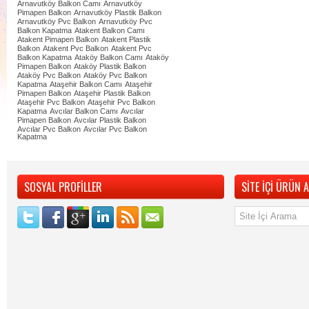
Arnavutköy Balkon Camı
Arnavutköy
Pimapen Balkon
Arnavutköy Plastik Balkon
Arnavutköy Pvc Balkon
Arnavutköy Pvc
Balkon Kapatma
Atakent Balkon Camı
Atakent Pimapen Balkon
Atakent Plastik
Balkon
Atakent Pvc Balkon
Atakent Pvc
Balkon Kapatma
Ataköy Balkon Camı
Ataköy
Pimapen Balkon
Ataköy Plastik Balkon
Ataköy Pvc Balkon
Ataköy Pvc Balkon
Kapatma
Ataşehir Balkon Camı
Ataşehir
Pimapen Balkon
Ataşehir Plastik Balkon
Ataşehir Pvc Balkon
Ataşehir Pvc Balkon
Kapatma
Avcılar Balkon Camı
Avcılar
Pimapen Balkon
Avcılar Plastik Balkon
Avcılar Pvc Balkon
Avcılar Pvc Balkon
Kapatma
SOSYAL PROFİLLER
SİTE İÇİ ÜRÜN