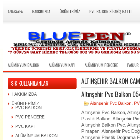
ANASAYFA
HAKKIMIZDA
ÜRÜNLERİMİZ
PVC BALKON SİPARİŞ HATTI
ALÜMİNYUM BALKON
ALÜMİNYUM KAPI
ALÜMİNYUM PENCERE
PANJUR 
ALTINŞEHIR BALKON CAM
SIK KULLANILANLAR
Altınşehir Pvc Balkon 05
HAKKIMIZDA
Altınşehir Pvc Balkon
,
PV
ÜRÜNLERİMİZ
PVC BALKON
Altınşehir Pvc Balkon, Altın
PVC PENCERE
Plastik Balkon, Altınşehir P
Altınşehir Balkon Pvc, Altın
PVC KAPI
Pimapen, Altınşehir Pvc Doğ
ALÜMİNYUM BALKON
Altınşehir Plastik Doğrama Fi