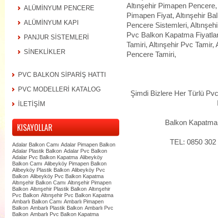
Altınşehir Pimapen Pencere, 
ALÜMİNYUM PENCERE
Pimapen Fiyat, Altınşehir Bal
ALÜMİNYUM KAPI
Pencere Sistemleri, Altınşeh
Pvc Balkon Kapatma Fiyatları
PANJUR SİSTEMLERİ
Tamiri, Altınşehir Pvc Tamir, 
SİNEKLİKLER
Pencere Tamiri,
PVC BALKON SİPARİŞ HATTI
PVC MODELLERİ KATALOG
Şimdi Bizlere Her Türlü P
İLETİŞİM
Balkon Kapatma S
KISAYOLLAR
TEL: 0850 302
Adalar Balkon Camı
Adalar Pimapen Balkon
Adalar Plastik Balkon
Adalar Pvc Balkon
Adalar Pvc Balkon Kapatma
Alibeyköy
Balkon Camı
Alibeyköy Pimapen Balkon
Alibeyköy Plastik Balkon
Alibeyköy Pvc
Balkon
Alibeyköy Pvc Balkon Kapatma
Altınşehir Balkon Camı
Altınşehir Pimapen
Balkon
Altınşehir Plastik Balkon
Altınşehir
Pvc Balkon
Altınşehir Pvc Balkon Kapatma
Ambarlı Balkon Camı
Ambarlı Pimapen
Balkon
Ambarlı Plastik Balkon
Ambarlı Pvc
Balkon
Ambarlı Pvc Balkon Kapatma