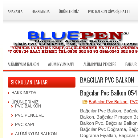
ANASAYFA
HAKKIMIZDA
ÜRÜNLERİMİZ
PVC BALKON SİPARİŞ HATTI
ALÜMİNYUM BALKON
ALÜMİNYUM KAPI
ALÜMİNYUM PENCERE
PANJUR 
BAĞCILAR PVC BALKON
SIK KULLANILANLAR
Bağcılar Pvc Balkon 054
HAKKIMIZDA
Bağcılar Pvc Balkon
,
PV
ÜRÜNLERİMİZ
PVC BALKON
Bağcılar Pvc Balkon, Bağcıl
PVC PENCERE
Balkon, Bağcılar Pimapen Ba
Balkon Pvc, Bağcılar Balko
PVC KAPI
Bağcılar Pvc Doğrama, Bağcı
ALÜMİNYUM BALKON
Doğrama Fiyatları, Bağcılar