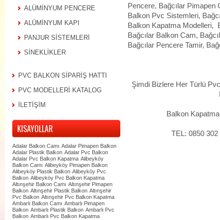
Pencere, Bağcılar Pimapen C
ALÜMİNYUM PENCERE
Balkon Pvc Sistemleri, Bağcı
ALÜMİNYUM KAPI
Balkon Kapatma Modelleri, B
Bağcılar Balkon Cam, Bağcıla
PANJUR SİSTEMLERİ
Bağcılar Pencere Tamir, Bağc
SİNEKLİKLER
PVC BALKON SİPARİŞ HATTI
Şimdi Bizlere Her Türlü P
PVC MODELLERİ KATALOG
İLETİŞİM
Balkon Kapatma S
KISAYOLLAR
TEL: 0850 302
Adalar Balkon Camı
Adalar Pimapen Balkon
Adalar Plastik Balkon
Adalar Pvc Balkon
Adalar Pvc Balkon Kapatma
Alibeyköy
Balkon Camı
Alibeyköy Pimapen Balkon
Alibeyköy Plastik Balkon
Alibeyköy Pvc
Balkon
Alibeyköy Pvc Balkon Kapatma
Altınşehir Balkon Camı
Altınşehir Pimapen
Balkon
Altınşehir Plastik Balkon
Altınşehir
Pvc Balkon
Altınşehir Pvc Balkon Kapatma
Ambarlı Balkon Camı
Ambarlı Pimapen
Balkon
Ambarlı Plastik Balkon
Ambarlı Pvc
Balkon
Ambarlı Pvc Balkon Kapatma