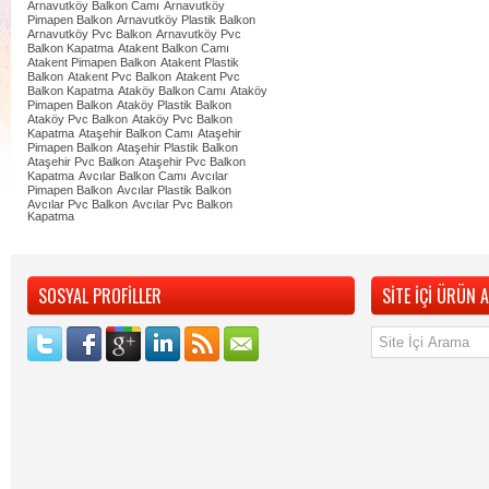
Arnavutköy Balkon Camı
Arnavutköy
Pimapen Balkon
Arnavutköy Plastik Balkon
Arnavutköy Pvc Balkon
Arnavutköy Pvc
Balkon Kapatma
Atakent Balkon Camı
Atakent Pimapen Balkon
Atakent Plastik
Balkon
Atakent Pvc Balkon
Atakent Pvc
Balkon Kapatma
Ataköy Balkon Camı
Ataköy
Pimapen Balkon
Ataköy Plastik Balkon
Ataköy Pvc Balkon
Ataköy Pvc Balkon
Kapatma
Ataşehir Balkon Camı
Ataşehir
Pimapen Balkon
Ataşehir Plastik Balkon
Ataşehir Pvc Balkon
Ataşehir Pvc Balkon
Kapatma
Avcılar Balkon Camı
Avcılar
Pimapen Balkon
Avcılar Plastik Balkon
Avcılar Pvc Balkon
Avcılar Pvc Balkon
Kapatma
SOSYAL PROFİLLER
SİTE İÇİ ÜRÜN