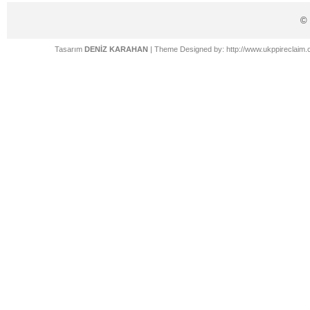
©
Tasarım
DENİZ KARAHAN
| Theme Designed by:
http://www.ukppireclaim.