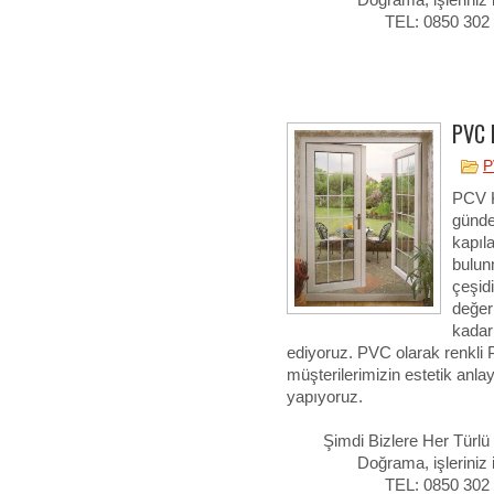
Doğrama, işleriniz 
TEL: 0850 302
PVC 
P
PCV K
günde
kapıl
bulun
çeşid
değerl
kadar 
ediyoruz. PVC olarak renkli P
müşterilerimizin estetik a
yapıyoruz.
Şimdi Bizlere Her Türl
Doğrama, işleriniz 
TEL: 0850 302