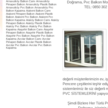
Arnavutköy Balkon Camı
Arnavutköy
Doğrama, Pvc Balkon Model
Pimapen Balkon
Arnavutköy Plastik Balkon
TEL: 0850 302
Arnavutköy Pvc Balkon
Arnavutköy Pvc
Balkon Kapatma
Atakent Balkon Camı
Atakent Pimapen Balkon
Atakent Plastik
Balkon
Atakent Pvc Balkon
Atakent Pvc
Balkon Kapatma
Ataköy Balkon Camı
Ataköy
Pimapen Balkon
Ataköy Plastik Balkon
Ataköy Pvc Balkon
Ataköy Pvc Balkon
Kapatma
Ataşehir Balkon Camı
Ataşehir
Pimapen Balkon
Ataşehir Plastik Balkon
Ataşehir Pvc Balkon
Ataşehir Pvc Balkon
Kapatma
Avcılar Balkon Camı
Avcılar
Pimapen Balkon
Avcılar Plastik Balkon
Avcılar Pvc Balkon
Avcılar Pvc Balkon
Kapatma
değerli müşterilerimizin ev, i
Pencere çeşitlerini teşhir e
sistemlerimiz ile siz değerli
PVC SİSTEMLERİNİ yapıyo
Şimdi Bizlere Her Türlü