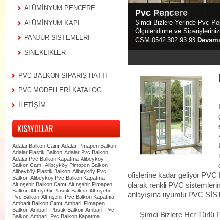
ALÜMİNYUM PENCERE
Pvc Balkon
Pvc Kapı
Pvc Pencere
Şimdi Bizlere Yerinde Pvc Ba
Şimdi Bizlere Yerinde Pvc Ka
Şimdi Bizlere Yerinde Pvc P
ALÜMİNYUM KAPI
Siparişleriniz İçin Ulaşabili
Ölçülendirme ve Siparişleriniz
Ölçülendirme ve Siparişleriniz
PANJUR SİSTEMLERİ
93
GSM:0542 302 93 93
GSM:0542 302 93 93
Devamı »
Devamı
Devamı
SİNEKLİKLER
PVC BALKON SİPARİŞ HATTI
PVC MODELLERİ KATALOG
İLETİŞİM
KISAYOLLAR
Adalar Balkon Camı
Adalar Pimapen Balkon
Adalar Plastik Balkon
Adalar Pvc Balkon
Adalar Pvc Balkon Kapatma
Alibeyköy
Balkon Camı
Alibeyköy Pimapen Balkon
Alibeyköy Plastik Balkon
Alibeyköy Pvc
ofislerine kadar geliyor PVC 
Balkon
Alibeyköy Pvc Balkon Kapatma
Altınşehir Balkon Camı
Altınşehir Pimapen
olarak renkli PVC sistemlerimi
Balkon
Altınşehir Plastik Balkon
Altınşehir
anlayışına uyumlu PVC SİS
Pvc Balkon
Altınşehir Pvc Balkon Kapatma
Ambarlı Balkon Camı
Ambarlı Pimapen
Balkon
Ambarlı Plastik Balkon
Ambarlı Pvc
Şimdi Bizlere Her Türlü
Balkon
Ambarlı Pvc Balkon Kapatma